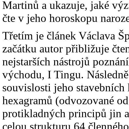
Martinů a ukazuje, jaké vý
čte v jeho horoskopu naroze
Třetím je článek Václava Š
začátku autor přibližuje čten
nejstarších nástrojů poznán
východu, I Tingu. Následně 
souvislosti jeho stavebních
hexagramů (odvozované od 
protikladných principů jin 
celou strukturu 64 člennéh