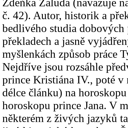
Zdeňka Žaluda (navazuje na 
č. 42). Autor, historik a pře
bedlivého studia dobových 
překladech a jasně vyjádře
myšlenkách způsob práce Tyc
Nejdříve jsou rozsáhle př
prince Kristiána IV., poté 
délce článku) na horoskopu 
horoskopu prince Jana. V 
některém z živých jazyků t