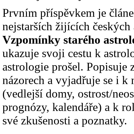
Prvním příspěvkem je člán
nejstarších žijících českýc
Vzpomínky starého astrol
ukazuje svoji cestu k astrol
astrologie prošel. Popisuj
názorech a vyjadřuje se i 
(vedlejší domy, ostrost/ne
prognózy, kalendáře) a k rol
své zkušenosti a poznatky.