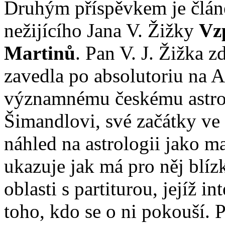
Druhým příspěvkem je článek
nežijícího Jana V. Žižky
Vz
Martinů
. Pan V. J. Žižka z
zavedla po absolutoriu na 
významnému českému astrol
Šimandlovi, své začátky ve 
náhled na astrologii jako 
ukazuje jak má pro něj blíz
oblasti s partiturou, jejíž i
toho, kdo se o ni pokouší. 