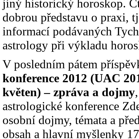
jiný historický horoskop. Č
dobrou představu o praxi, tj
informací podávaných Tych
astrology při výkladu horosk
V posledním pátem příspě
konference 2012 (UAC 201
květen) – zpráva a dojmy
astrologické konference Zd
osobní dojmy, témata a pře
obsah a hlavní myšlenky 17