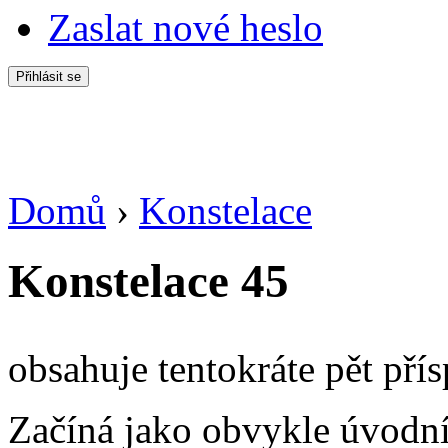
Zaslat nové heslo
Domů
›
Konstelace
Jste zde
Konstelace 45
obsahuje tentokráte pět pří
Začíná jako obvykle úvodní