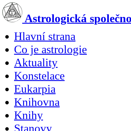
Skip to main content
Astrologická společn
Hlavní strana
Main menu
Co je astrologie
Aktuality
Konstelace
Eukarpia
Knihovna
Knihy
Stanovy