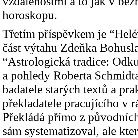
vzdálenostmi a to jak v běž
horoskopu.
Třetím příspěvkem je “Helén
část výtahu Zdeňka Bohusl
“Astrologická tradice: Odku
a pohledy Roberta Schmidta,
badatele starých textů a pra
překladatele pracujícího v 
Překládá přímo z původních
sám systematizoval, ale kter