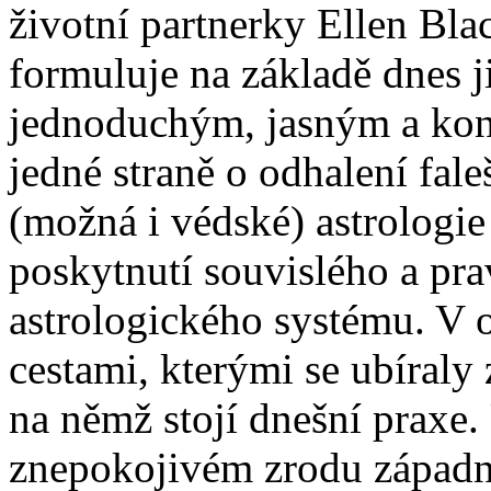
životní partnerky Ellen Bl
formuluje na základě dnes j
jednoduchým, jasným a konk
jedné straně o odhalení fal
(možná i védské) astrologie 
poskytnutí souvislého a p
astrologického systému. V o
cestami, kterými se ubíraly 
na němž stojí dnešní praxe.
znepokojivém zrodu západní