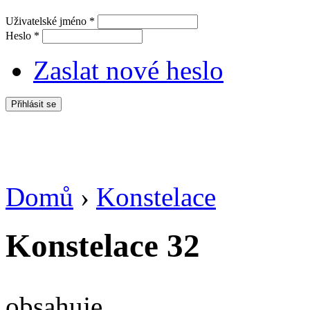
Uživatelské jméno
*
Heslo
*
Zaslat nové heslo
Domů
›
Konstelace
Jste zde
Konstelace 32
obsahuje