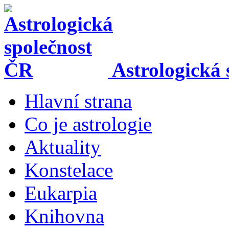
Skip to main content
Astrologická
Hlavní strana
Main menu
Co je astrologie
Aktuality
Konstelace
Eukarpia
Knihovna