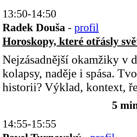
13:50-14:50
Radek Douša
-
profil
Horoskopy, které otřásly sv
Nejzásadnější okamžiky v dě
kolapsy, naděje i spása. Tv
historii? Výklad, kontext, ř
5 mi
14:55-15:55