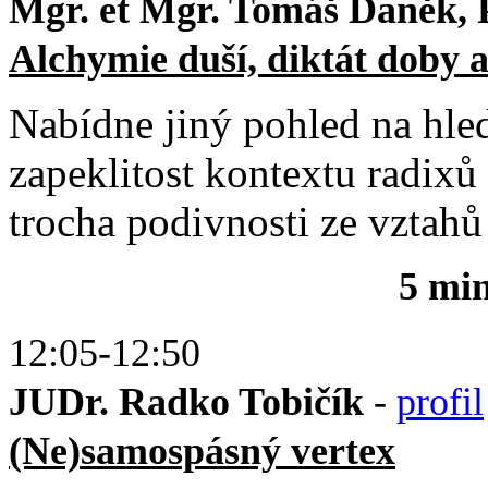
Mgr. et Mgr. Tomáš Daněk, 
Alchymie duší, diktát doby a
Nabídne jiný pohled na hle
zapeklitost kontextu radixů
trocha podivnosti ze vztahů 
5 mi
12:05-12:50
JUDr. Radko Tobičík
-
profil
(Ne)samospásný vertex