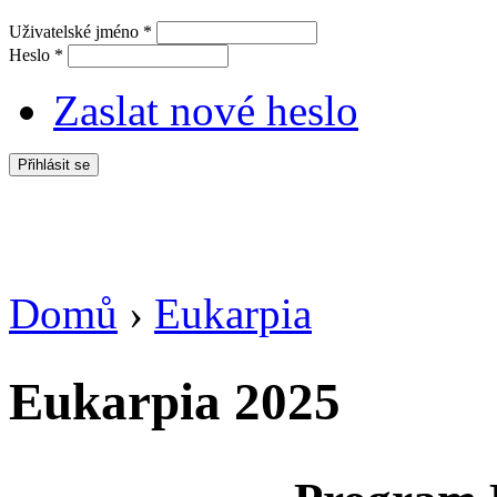
Uživatelské jméno
*
Heslo
*
Zaslat nové heslo
Domů
›
Eukarpia
Jste zde
Eukarpia 2025