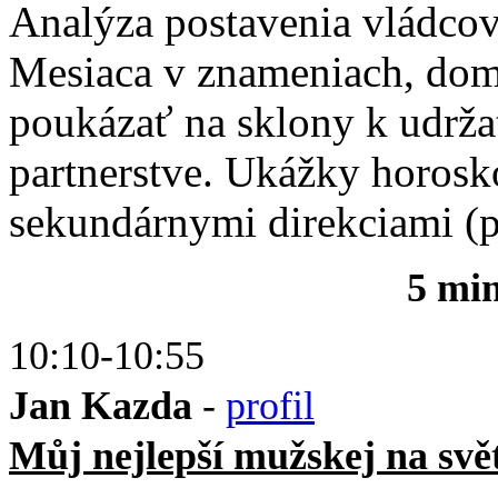
Analýza postavenia vládcov
Mesiaca v znameniach, domo
poukázať na sklony k udrža
partnerstve. Ukážky horos
sekundárnymi direkciami (p
5 mi
10:10-10:55
Jan Kazda
-
profil
Můj nejlepší mužskej na svě