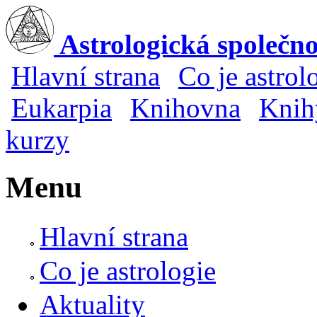
Skip to main content
Astrologická společn
Hlavní strana
Co je astrol
Main menu
Eukarpia
Knihovna
Knih
kurzy
Menu
Hlavní strana
Co je astrologie
Aktuality