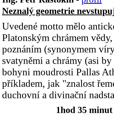
Neznalý geometrie nevstupu
Uvedené motto mělo antick
Platonským chrámem vědy, a
poznáním (synonymem víry)
svatyněmi a chrámy (asi by 
bohyni moudrosti Pallas At
příkladem, jak "znalost řem
duchovní a divinační nadst
1hod 35 minut