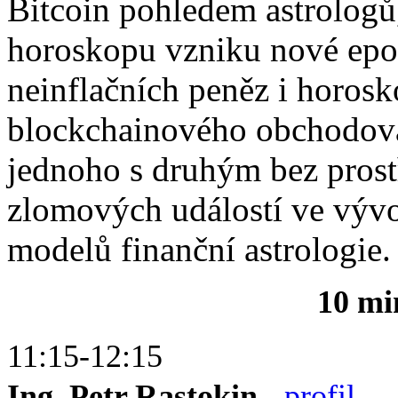
Bitcoin pohledem astrologů,
horoskopu vzniku nové epoc
neinflačních peněz i horos
blockchainového obchodová
jednoho s druhým bez prost
zlomových událostí ve vývo
modelů finanční astrologie.
10 mi
11:15-12:15
Ing. Petr Rastokin
-
profil